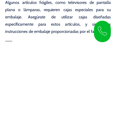
Algunos artículos frágiles, como televisores de pantalla
plana o lámparas, requieren cajas especiales para su
embalaje. Asegúrate de utilizar cajas diseñadas
específicamente para estos artículos, y sigue las
instrucciones de embalaje proporcionadas por el fabricante.
Etiqueta las Cajas
Es importante que etiquetes claramente todas las cajas que
contengan artículos frágiles. Utiliza etiquetas de
«Frágil»
o
«Manejar con Cuidado»
y asegúrate de que estén en un
lugar visible. También es útil indicar en qué dirección debe
colocarse la caja para evitar dañar el contenido.
Carga las Cajas con Cuidado